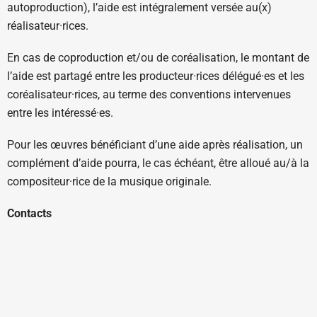
autoproduction), l’aide est intégralement versée au(x)
réalisateur·rices.
En cas de coproduction et/ou de coréalisation, le montant de
l’aide est partagé entre les producteur·rices délégué·es et les
coréalisateur·rices, au terme des conventions intervenues
entre les intéressé·es.
Pour les œuvres bénéficiant d’une aide après réalisation, un
complément d’aide pourra, le cas échéant, être alloué au/à la
compositeur·rice de la musique originale.
Contacts
Antonia CANGEMI, chargée de mission : 01 44 34 34 11 /
antonia.cangemi@cnc.fr
Gabrielle LITAUDON, assistante gestionnaire : 01 44 34 36
66 / gabrielle.litaudon@cnc.fr