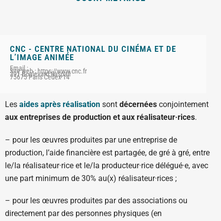
CNC - CENTRE NATIONAL DU CINÉMA ET DE
L’IMAGE ANIMÉE
Email :
Site web : https://www.cnc.fr
291 Boulevard Raspail
75675 Paris Cedex 14
Les
aides après réalisation
sont
décernées
conjointement
aux entreprises de production et aux réalisateur·rices
.
– pour les œuvres produites par une entreprise de
production, l’aide financière est partagée, de gré à gré, entre
le/la réalisateur·rice et le/la producteur·rice délégué·e, avec
une part minimum de 30% au(x) réalisateur·rices ;
– pour les œuvres produites par des associations ou
directement par des personnes physiques (en