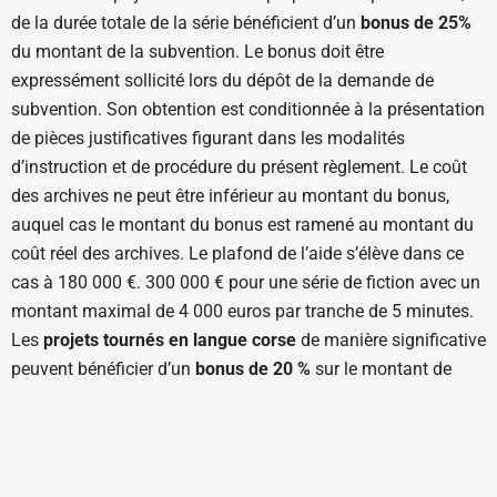
de la durée totale de la série bénéficient d’un
bonus de 25%
du montant de la subvention. Le bonus doit être
expressément sollicité lors du dépôt de la demande de
subvention. Son obtention est conditionnée à la présentation
de pièces justificatives figurant dans les modalités
d’instruction et de procédure du présent règlement. Le coût
des archives ne peut être inférieur au montant du bonus,
auquel cas le montant du bonus est ramené au montant du
coût réel des archives. Le plafond de l’aide s’élève dans ce
cas à 180 000 €. 300 000 € pour une série de fiction avec un
montant maximal de 4 000 euros par tranche de 5 minutes.
Les
projets tournés en langue corse
de manière significative
peuvent bénéficier d’un
bonus de 20 %
sur le montant de
l’aide. Dans ce cas, le plafond de l’aide s’élève à :
172 800 €
pour une série de documentaire
et
216 000 € pour les
séries documentaires intégrant des archives payantes
dans une proportion supérieure à 1/3 de la durée totale de la