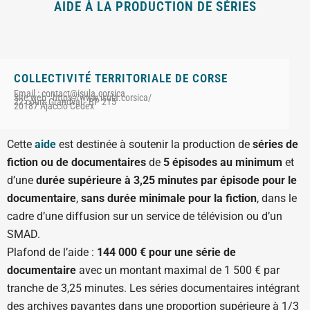
AIDE À LA PRODUCTION DE SÉRIES
COLLECTIVITÉ TERRITORIALE DE CORSE
Email : contact@isula.corsica
Site web : https://www.isula.corsica/
22 cours Grandval - BP 215
20187 Ajaccio Cedex
Cette
aide
est destinée à soutenir la production de
séries de
fiction ou de documentaires
de
5 épisodes au minimum
et
d’une
durée supérieure à 3,25 minutes par épisode pour le
documentaire
,
sans durée minimale pour la fiction
, dans le
cadre d’une diffusion sur un service de télévision ou d’un
SMAD.
Plafond de l’aide :
144 000 € pour une série de
documentaire
avec un montant maximal de 1 500 € par
tranche de 3,25 minutes. Les séries documentaires intégrant
des archives payantes dans une proportion supérieure à 1/3