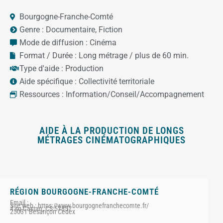
Bourgogne-Franche-Comté
Genre :
Documentaire
,
Fiction
Mode de diffusion :
Cinéma
Format / Durée :
Long métrage / plus de 60 min.
Type d'aide :
Production
Aide spécifique :
Collectivité territoriale
Ressources :
Information/Conseil/Accompagnement
AIDE À LA PRODUCTION DE LONGS
MÉTRAGES CINÉMATOGRAPHIQUES
RÉGION BOURGOGNE-FRANCHE-COMTÉ
Email :
Site web : https://www.bourgognefranchecomte.fr/
4 sq Castan, CS 51857
25031 Besançon Cedex