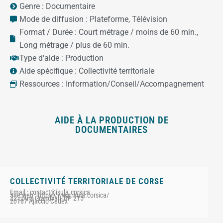
Genre :
Documentaire
Mode de diffusion :
Plateforme
,
Télévision
Format / Durée :
Court métrage / moins de 60 min.
,
Long métrage / plus de 60 min.
Type d'aide :
Production
Aide spécifique :
Collectivité territoriale
Ressources :
Information/Conseil/Accompagnement
AIDE À LA PRODUCTION DE
DOCUMENTAIRES
COLLECTIVITÉ TERRITORIALE DE CORSE
Email : contact@isula.corsica
Site web : https://www.isula.corsica/
22 cours Grandval - BP 215
20187 Ajaccio Cedex